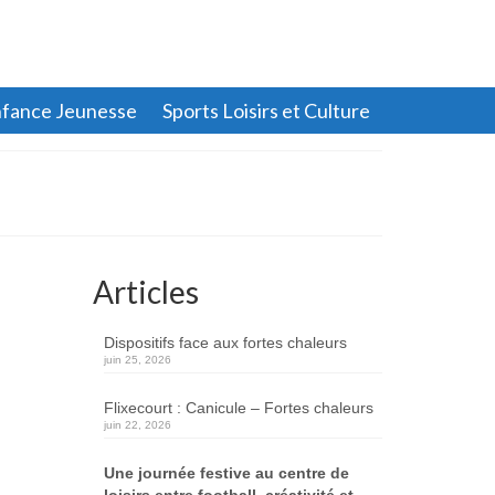
fance Jeunesse
Sports Loisirs et Culture
Articles
Dispositifs face aux fortes chaleurs
juin 25, 2026
Flixecourt : Canicule – Fortes chaleurs
juin 22, 2026
Une journée festive au centre de
loisirs entre football, créativité et