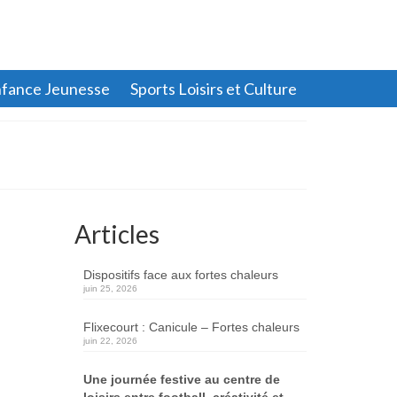
fance Jeunesse
Sports Loisirs et Culture
Articles
Dispositifs face aux fortes chaleurs
juin 25, 2026
Flixecourt : Canicule – Fortes chaleurs
juin 22, 2026
Une journée festive au centre de
loisirs entre football, créativité et