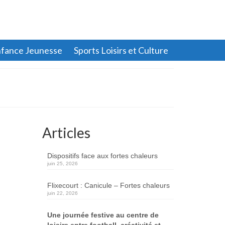
fance Jeunesse
Sports Loisirs et Culture
Articles
Dispositifs face aux fortes chaleurs
juin 25, 2026
Flixecourt : Canicule – Fortes chaleurs
juin 22, 2026
Une journée festive au centre de
loisirs entre football, créativité et