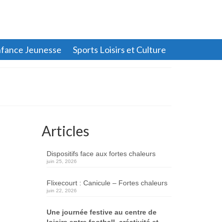
fance Jeunesse
Sports Loisirs et Culture
Articles
Dispositifs face aux fortes chaleurs
juin 25, 2026
Flixecourt : Canicule – Fortes chaleurs
juin 22, 2026
Une journée festive au centre de
loisirs entre football, créativité et