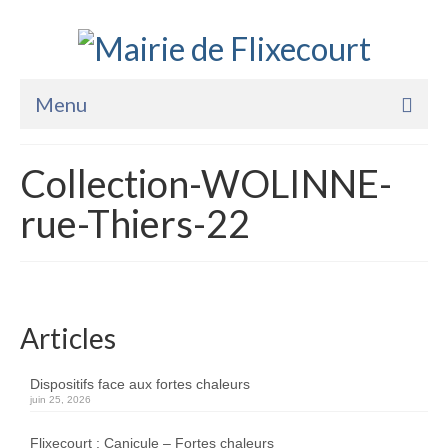
Menu
Accueil
Collection-WOLINNE-
La Mairie
rue-Thiers-22
Vie Pratique
Services
Enfance Jeunesse
Articles
Sports Loisirs et Culture
Dispositifs face aux fortes chaleurs
juin 25, 2026
Flixecourt : Canicule – Fortes chaleurs