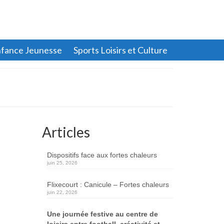
fance Jeunesse
Sports Loisirs et Culture
Articles
Dispositifs face aux fortes chaleurs
juin 25, 2026
Flixecourt : Canicule – Fortes chaleurs
juin 22, 2026
Une journée festive au centre de
loisirs entre football, créativité et