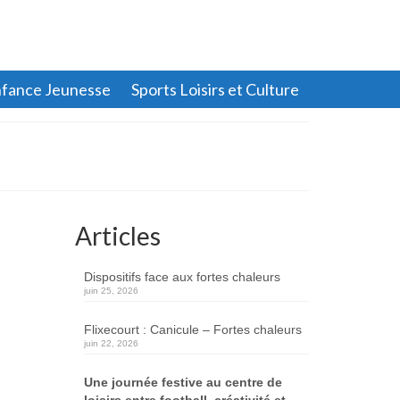
fance Jeunesse
Sports Loisirs et Culture
Articles
Dispositifs face aux fortes chaleurs
juin 25, 2026
Flixecourt : Canicule – Fortes chaleurs
juin 22, 2026
Une journée festive au centre de
loisirs entre football, créativité et