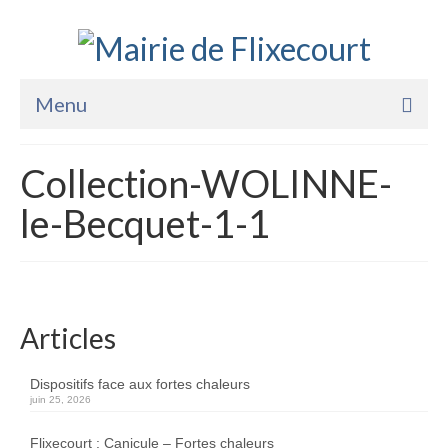
Menu
Accueil
Collection-WOLINNE-
La Mairie
le-Becquet-1-1
Vie Pratique
Services
Enfance Jeunesse
Articles
Sports Loisirs et Culture
Dispositifs face aux fortes chaleurs
juin 25, 2026
Flixecourt : Canicule – Fortes chaleurs