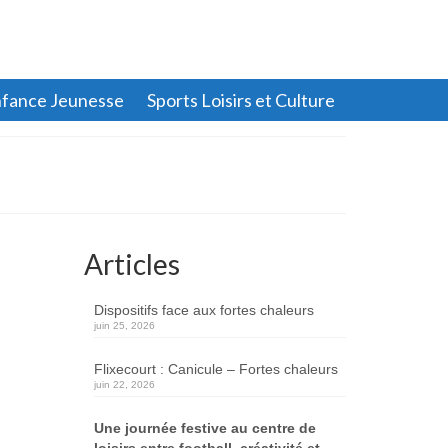
fance Jeunesse
Sports Loisirs et Culture
Articles
Dispositifs face aux fortes chaleurs
juin 25, 2026
Flixecourt : Canicule – Fortes chaleurs
juin 22, 2026
Une journée festive au centre de
loisirs entre football, créativité et