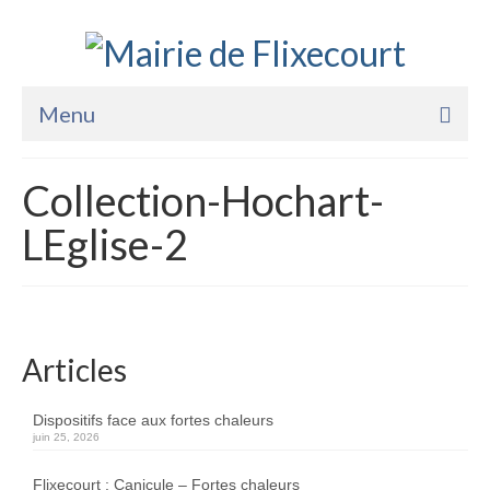
Menu
Accueil
Collection-Hochart-
La Mairie
LEglise-2
Vie Pratique
Services
Enfance Jeunesse
Articles
Sports Loisirs et Culture
Dispositifs face aux fortes chaleurs
juin 25, 2026
Flixecourt : Canicule – Fortes chaleurs