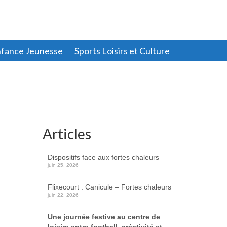
fance Jeunesse
Sports Loisirs et Culture
Articles
Dispositifs face aux fortes chaleurs
juin 25, 2026
Flixecourt : Canicule – Fortes chaleurs
juin 22, 2026
Une journée festive au centre de
loisirs entre football, créativité et