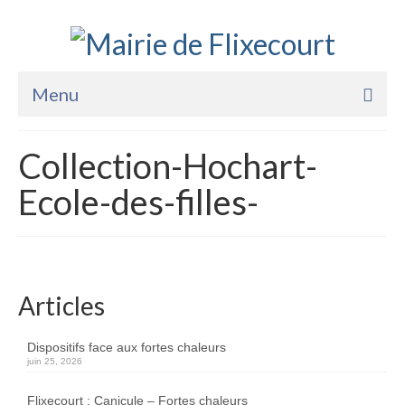
Menu
Accueil
Collection-Hochart-
La Mairie
Ecole-des-filles-
Vie Pratique
Services
Enfance Jeunesse
Articles
Sports Loisirs et Culture
Dispositifs face aux fortes chaleurs
juin 25, 2026
Flixecourt : Canicule – Fortes chaleurs