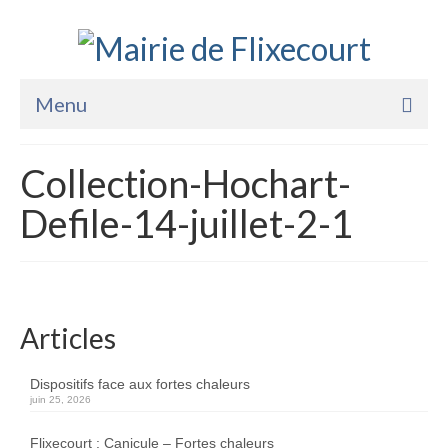
Menu
Accueil
Collection-Hochart-
La Mairie
Defile-14-juillet-2-1
Vie Pratique
Services
Enfance Jeunesse
Articles
Sports Loisirs et Culture
Dispositifs face aux fortes chaleurs
juin 25, 2026
Flixecourt : Canicule – Fortes chaleurs