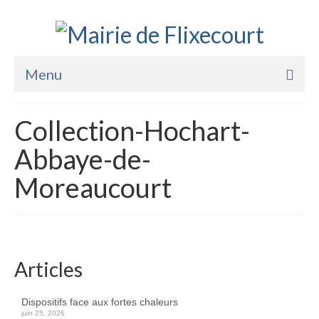
Menu
Accueil
Collection-Hochart-
La Mairie
Abbaye-de-
Vie Pratique
Moreaucourt
Services
Enfance Jeunesse
Sports Loisirs et Culture
Articles
Dispositifs face aux fortes chaleurs
juin 25, 2026