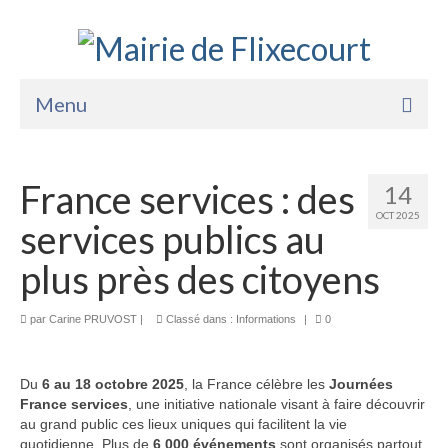
Menu
Accueil
France services : des
14
La Mairie
OCT 2025
services publics au
Vie Pratique
plus près des citoyens
Services
par
Enfance Jeunesse
Carine PRUVOST
|
Classé dans :
Informations
|
0
Sports Loisirs et Culture
Du
6 au 18 octobre 2025
, la France célèbre les
Journées
France services
, une initiative nationale visant à faire découvrir
au grand public ces lieux uniques qui facilitent la vie
quotidienne. Plus de
6 000 événements
sont organisés partout