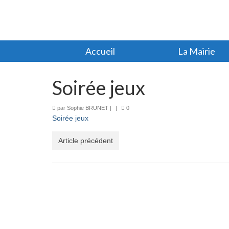
Accueil
La Mairie
Soirée jeux
par
Sophie BRUNET
|
|
0
Soirée jeux
Article précédent