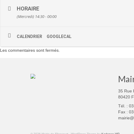
HORAIRE
(Mercredi) 14:30 - 00:00
CALENDRIER
GOOGLECAL
Les commentaires sont fermés.
Mair
35 Rue 
80420 
Tél. : 0
Fax : 03
mairie@f
© 2026 Mairie de Flixecourt - WordPress Theme by
Kadence WP