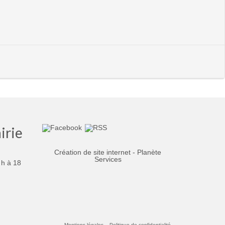
irie
Création de site internet - Planète
Services
 h à 18
Mentions légales
Politique de confidentialité