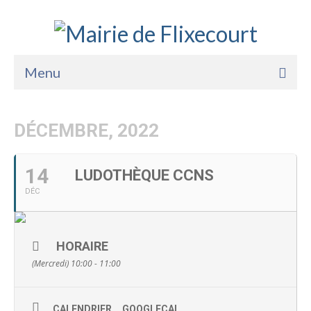
Menu
Accueil
DÉCEMBRE, 2022
La Mairie
Vie Pratique
14
LUDOTHÈQUE CCNS
DÉC
Services
Enfance Jeunesse
HORAIRE
Sports Loisirs et Culture
(Mercredi) 10:00 - 11:00
CALENDRIER
GOOGLECAL