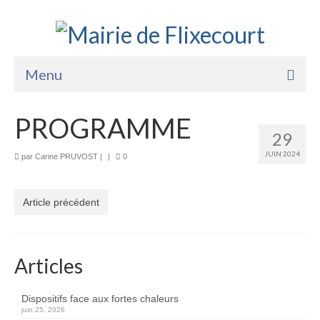
Menu
Accueil
PROGRAMME
29
La Mairie
JUIN 2024
par
Carine PRUVOST
|
|
0
Vie Pratique
Services
Article précédent
Enfance Jeunesse
Sports Loisirs et Culture
Articles
Dispositifs face aux fortes chaleurs
juin 25, 2026