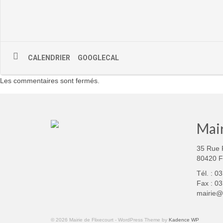
CALENDRIER
GOOGLECAL
Les commentaires sont fermés.
Mair
35 Rue 
80420 
Tél. : 0
Fax : 03
mairie@f
© 2026 Mairie de Flixecourt - WordPress Theme by
Kadence WP