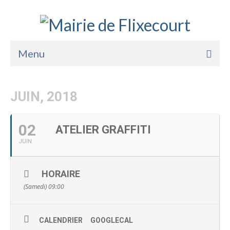
Menu
Accueil
JUIN, 2018
La Mairie
Vie Pratique
02
ATELIER GRAFFITI
JUIN
Services
Enfance Jeunesse
HORAIRE
Sports Loisirs et Culture
(Samedi) 09:00
CALENDRIER
GOOGLECAL