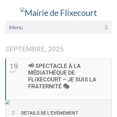
Menu
Accueil
SEPTEMBRE, 2025
La Mairie
Vie Pratique
19
📢 SPECTACLE À LA
MÉDIATHÈQUE DE
SEPT
Services
FLIXECOURT – JE SUIS LA
Enfance Jeunesse
FRATERNITÉ 🎭
Sports Loisirs et Culture
DÉTAILS DE L'ÉVÈNEMENT