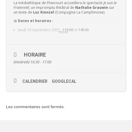
La médiathèque de Flixecourt accueillera le spectacle
Je suis la
Fraternité
, un impromptu théâtral de
Nathalie Grauwin
sur
un texte de
Luc Kienzel
(Compagnie La Camphinoise).
📅
Dates et horaires :
Jeudi 18 septembre 2025 :
11h00
et
14h30
more
Vendredi 19 septembre 2025 :
10h30
et
14h30
HORAIRE
Ce spectacle d’une durée d’environ 30 minutes sera suivi d’un
(Vendredi) 10:30 - 17:00
temps d’échange avec le public
(30 minutes).
👉
Entrée gratuite
– Médiathèque de Flixecourt, Rue de la
Catiche
ℹ️ Renseignements et inscriptions : 03 22 39 18 17 –
CALENDRIER
GOOGLECAL
mediathequeflixecourt@nievresomme.fr
Les commentaires sont fermés.