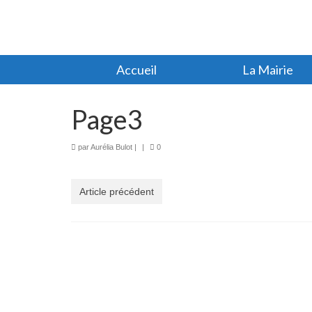
Accueil
La Mairie
Page3
par
Aurélia Bulot
|
|
0
Article précédent