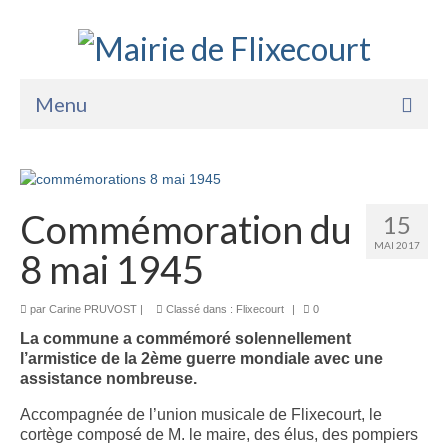
Menu
Accueil
La Mairie
Commémoration du
15
Vie Pratique
MAI 2017
8 mai 1945
Services
par
Carine PRUVOST
|
Classé dans :
Flixecourt
|
0
Enfance Jeunesse
La commune a commémoré solennellement
l’armistice de la 2ème guerre mondiale avec une
Sports Loisirs et Culture
assistance nombreuse.
Accompagnée de l’union musicale de Flixecourt, le
cortège composé de M. le maire, des élus, des pompiers