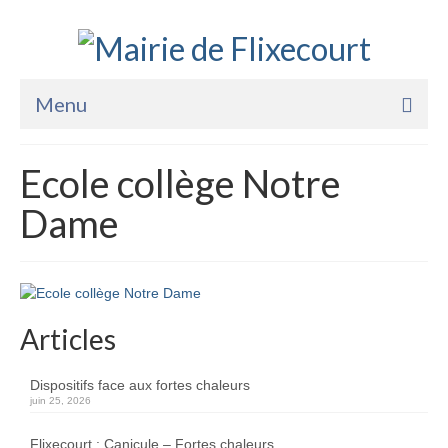
Menu
Accueil
Ecole collège Notre
La Mairie
Dame
Vie Pratique
Services
Enfance Jeunesse
Articles
Sports Loisirs et Culture
Dispositifs face aux fortes chaleurs
juin 25, 2026
Flixecourt : Canicule – Fortes chaleurs