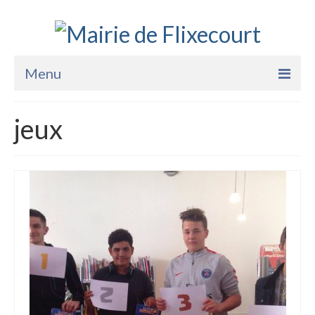
Menu
Accueil
jeux
La Mairie
Vie Pratique
Services
Enfance Jeunesse
Sports Loisirs et Culture