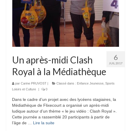
6
Un après-midi Clash
JUIL 2017
Royal à la Médiathèque
par
Carine PRUVOST
|
Classé dans :
Enfance Jeunesse
,
Sports
Loisirs et Culture
|
0
Dans le cadre d’un projet avec des lycéens stagiaires, la
Médiathèque de Flixecourt a organisé un après-midi
ludique autour d’un thème « le jeu vidéo : Clash Royal ».
Cette journée a rassemblé 20 participants à partir de
l’âge de …
Lire la suite­­