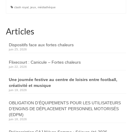
clash royal
,
jeux
,
médiathèque
Articles
Dispositifs face aux fortes chaleurs
juin 25, 2026
Flixecourt : Canicule – Fortes chaleurs
juin 22, 2026
Une journée festive au centre de loisirs entre football,
créativité et musique
juin 19, 2026
OBLIGATION D’ÉQUIPEMENTS POUR LES UTILISATEURS
D’ENGINS DE DÉPLACEMENT PERSONNEL MOTORISÉS
(EDPM)
juin 18, 2026
Préinscription CAJ Nièvre Somme : Séjours été 2026