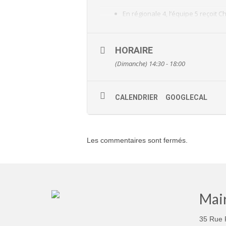
En régionale 4, l’équipe 5 reçoit 
👉
Entrée libre
: l’occasion parfait
spectacle sportif.
HORAIRE
Les dirigeants et bénévoles du clu
(Dimanche) 14:30 - 18:00
Ambiance et spectacle garantis !
📍 Rendez-vous au
Complexe Sport
CALENDRIER
GOOGLECAL
Les commentaires sont fermés.
Mair
35 Rue 