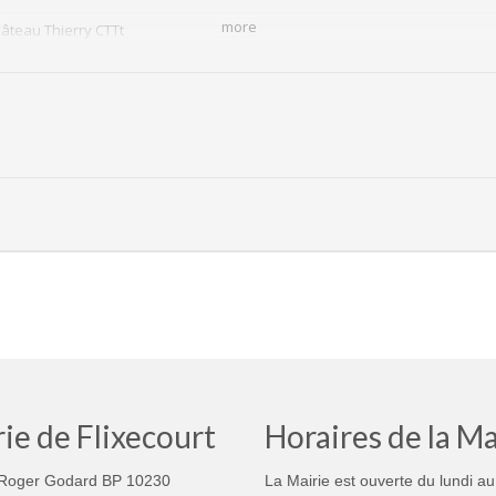
more
Château Thierry CTTt
e pour venir en famille ou entre amis encourager les joueurs flixecourtois, 
b vous attendent nombreux pour soutenir nos joueurs
if R. Capel, rue Philippe Ermenault à Flixecourt
.
ie de Flixecourt
Horaires de la Ma
Roger Godard BP 10230
La Mairie est ouverte du lundi au