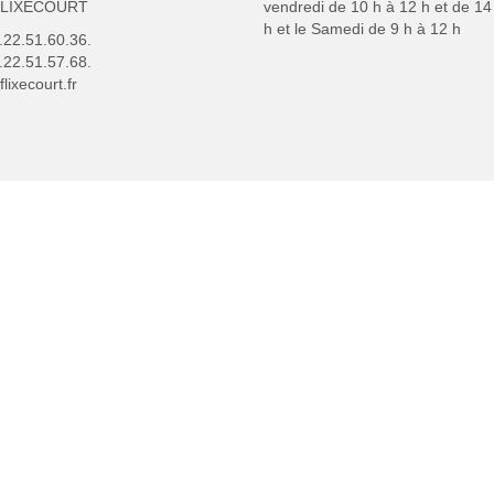
FLIXECOURT
vendredi de 10 h à 12 h et de 14
h et le Samedi de 9 h à 12 h
3.22.51.60.36.
.22.51.57.68.
lixecourt.fr