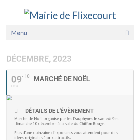
Menu
Accueil
DÉCEMBRE, 2023
La Mairie
Vie Pratique
09
10
MARCHÉ DE NOËL
DÉC
Services
Enfance Jeunesse
DÉTAILS DE L'ÉVÈNEMENT
Sports Loisirs et Culture
Marche de Noël organisé par les Dauphynes le samedi 9 et
dimanche 10 décembre à la salle du Chiffon Rouge.
Plus d’une quinzaine d’exposants vous attendent pour des
idées originales à prix attractifs.