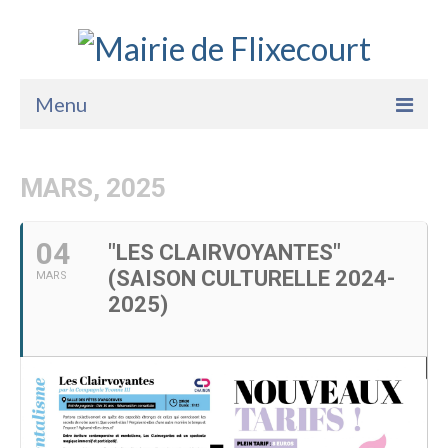
Menu
Accueil
MARS, 2025
La Mairie
Vie Pratique
04
"LES CLAIRVOYANTES"
(SAISON CULTURELLE 2024-
MARS
Services
2025)
Enfance Jeunesse
Sports Loisirs et Culture