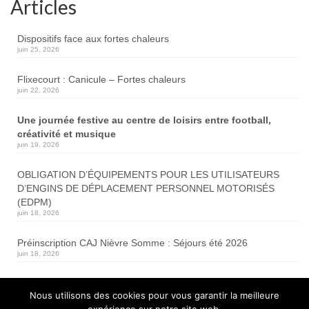
Articles
Dispositifs face aux fortes chaleurs
juin 25, 2026
Flixecourt : Canicule – Fortes chaleurs
juin 22, 2026
Une journée festive au centre de loisirs entre football,
créativité et musique
juin 19, 2026
OBLIGATION D’ÉQUIPEMENTS POUR LES UTILISATEURS
D’ENGINS DE DÉPLACEMENT PERSONNEL MOTORISÉS
(EDPM)
juin 18, 2026
Préinscription CAJ Nièvre Somme : Séjours été 2026
juin 18, 2026
Travaux de renforcement de chaussée
Nous utilisons des cookies pour vous garantir la meilleure
RD1001
juin 17, 2026