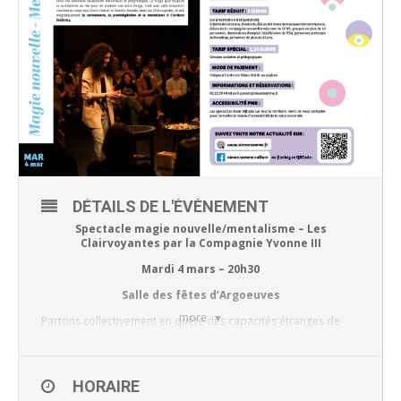
DÉTAILS DE L'ÉVÈNEMENT
Spectacle magie nouvelle/mentalisme – Les
Clairvoyantes par la Compagnie Yvonne III
Mardi 4 mars – 20h30
Salle des fêtes d’Argoeuves
more
Partons collectivement en quête des capacités étranges de
celles qui connaissent les secrets de notre avenir. Que voient-
elles ? Perçoivent-elles d’une autre manière le temps et
l’espace ? Agissent-elles dessus ?
Entre écriture contemporaine et mentalisme, les Clairvoyantes
HORAIRE
est un spectacle magique immersif et participatif.