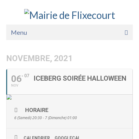
Menu
Accueil
NOVEMBRE, 2021
La Mairie
Vie Pratique
06
07
ICEBERG SOIRÉE HALLOWEEN
NOV
Services
Enfance Jeunesse
HORAIRE
Sports Loisirs et Culture
6 (Samedi) 20:30 - 7 (Dimanche) 01:00
CALENDRIER
GOOGLECAL