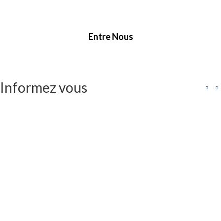
Entre Nous
Informez vous
Dispositifs face aux fortes
chaleurs
Flixecourt : Canicule – Fortes
chaleurs
<strong>Une journée festive