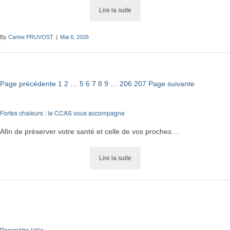
Lire la suite
By
Carine PRUVOST
|
Mai 6, 2026
Posts
Page précédente
1
2
…
5
6
7
8
9
…
206
207
Page suivante
Navigation
Fortes chaleurs : le CCAS vous accompagne
Afin de préserver votre santé et celle de vos proches…
Lire la suite
Baromètre Vélo