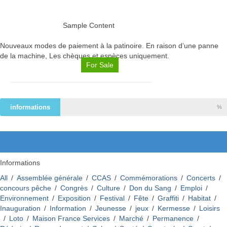
Lire la suite
Sample Content
Nouveaux modes de paiement à la patinoire. En raison d’une panne
de la machine, Les chèques et espèces uniquement.
For Sale
Flixecourt : Canicule – Fortes chaleurs
Lire la suite
informations
%
Dispositifs face aux fortes
chaleurs
Une journée festive au centre de loisirs
Lire la suite
entre football, créativité et musique
Informations
All
/
Assemblée générale
/
CCAS
/
Commémorations
/
Concerts
/
Lire la suite
Flixecourt : Canicule – Fortes
concours pêche
/
Congrès
/
Culture
/
Don du Sang
/
Emploi
/
Environnement
/
Exposition
/
Festival
/
Fête
/
Graffiti
/
Habitat
/
chaleurs
Inauguration
/
Information
/
Jeunesse
/
jeux
/
Kermesse
/
Loisirs
/
Loto
/
Maison France Services
/
Marché
/
Permanence
/
OBLIGATION D’ÉQUIPEMENTS POUR