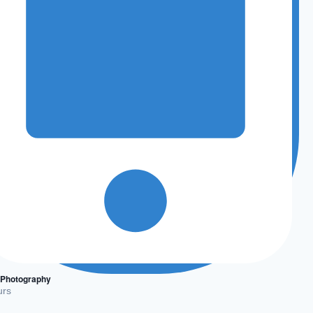
 Photography
urs