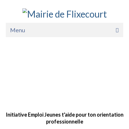
Menu
Accueil
Permanences des élus
La Mairie
Vie Pratique
Lire la suite
Services
Enfance Jeunesse
Les Commissions
Sports Loisirs et Culture
Lire la suite
Initiative Emploi Jeunes t'aide pour ton orientation
professionnelle