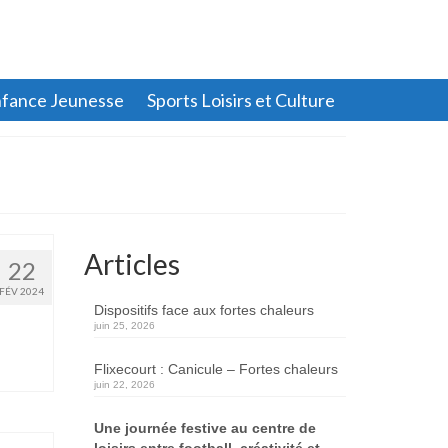
fance Jeunesse
Sports Loisirs et Culture
Articles
22
FÉV 2024
Dispositifs face aux fortes chaleurs
juin 25, 2026
Flixecourt : Canicule – Fortes chaleurs
juin 22, 2026
Une journée festive au centre de
loisirs entre football, créativité et