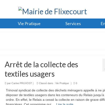
Vie Pratique
Services
En
Arrêt de la collecte des
textiles usagers
par
Carine PRUVOST
|
Classé dans :
Vie Pratique
|
0
Trinoval syndicat de collecte des déchets ménagers appelle à ne p
déposer de textiles usagers dans les conteneurs du Relais jusqu’à
ordre. En effet, le Relais a cessé la collecte en raison de grave diff
financières. Cet organisme qui …
Lire la suite­­