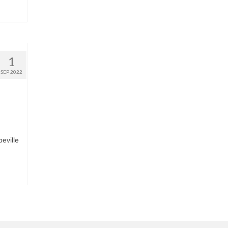
1
SEP 2022
eville