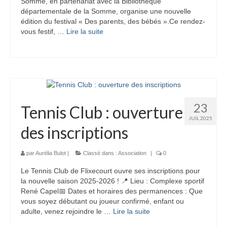
Somme, en partenariat avec la Bibliothèque
départementale de la Somme, organise une nouvelle
édition du festival « Des parents, des bébés ».Ce rendez-
vous festif, …
Lire la suite­­
23
Tennis Club : ouverture
JUIL 2025
des inscriptions
par
Aurélia Bulot
|
Classé dans :
Association
|
0
Le Tennis Club de Flixecourt ouvre ses inscriptions pour
la nouvelle saison 2025-2026 ! 📍 Lieu : Complexe sportif
René Capel📅 Dates et horaires des permanences : Que
vous soyez débutant ou joueur confirmé, enfant ou
adulte, venez rejoindre le …
Lire la suite­­