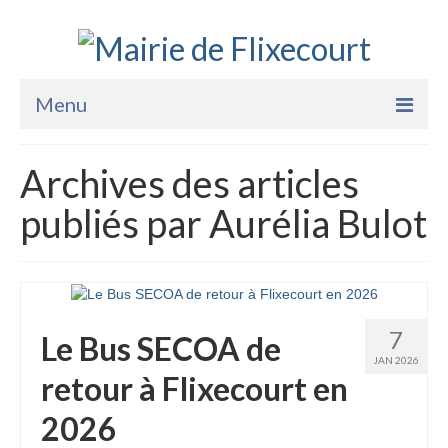
Menu
Accueil
Archives des articles
La Mairie
publiés par Aurélia Bulot
Vie Pratique
Services
Enfance Jeunesse
7
Le Bus SECOA de
Sports Loisirs et Culture
JAN 2026
retour à Flixecourt en
2026