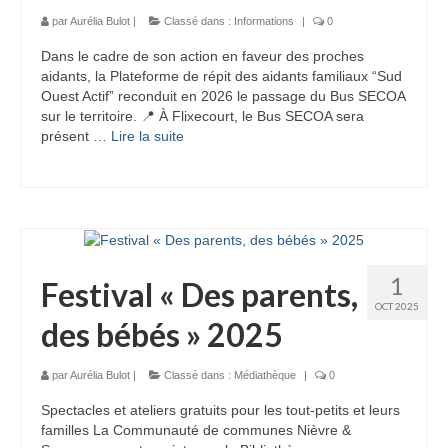
par
Aurélia Bulot
|
Classé dans :
Informations
|
0
Dans le cadre de son action en faveur des proches
aidants, la Plateforme de répit des aidants familiaux “Sud
Ouest Actif” reconduit en 2026 le passage du Bus SECOA
sur le territoire. 📍 À Flixecourt, le Bus SECOA sera
présent …
Lire la suite­­
1
Festival « Des parents,
OCT 2025
des bébés » 2025
par
Aurélia Bulot
|
Classé dans :
Médiathèque
|
0
Spectacles et ateliers gratuits pour les tout-petits et leurs
familles La Communauté de communes Nièvre &