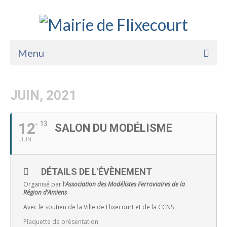
Menu
Accueil
JUIN, 2021
La Mairie
Vie Pratique
12
13
SALON DU MODÉLISME
JUIN
Services
Enfance Jeunesse
DÉTAILS DE L'ÉVÈNEMENT
Sports Loisirs et Culture
Organisé par l’
Association des Modélistes Ferroviaires de la
Région d’Amiens
Avec le soutien de la Ville de Flixecourt et de la CCNS
Plaquette de présentation