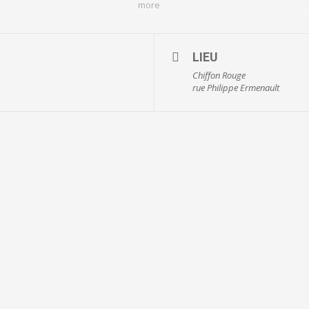
more
LIEU
Chiffon Rouge
rue Philippe Ermenault
icards, ballon au poing, initiation au cirque, marché gastronomique et art
ards, ballon au poing, initiation au cirque, marché gastronomique et artis