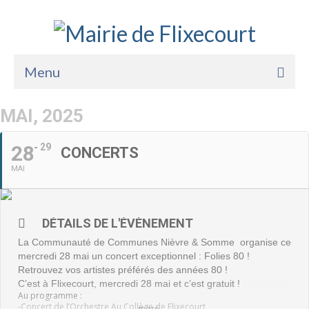
Menu
Accueil
MAI, 2025
La Mairie
28
29
CONCERTS
Vie Pratique
MAI
Services
Enfance Jeunesse
DÉTAILS DE L'ÉVÈNEMENT
La
Communauté de Communes Nièvre & Somme
organise ce
Sports Loisirs et Culture
mercredi 28 mai un concert exceptionnel : Folies 80 !
Retrouvez vos artistes préférés des années 80 !
C’est à Flixecourt, mercredi 28 mai et c’est gratuit !
Au programme :
-Concert de l’Orchestre Au Collège de Flixecourt
more