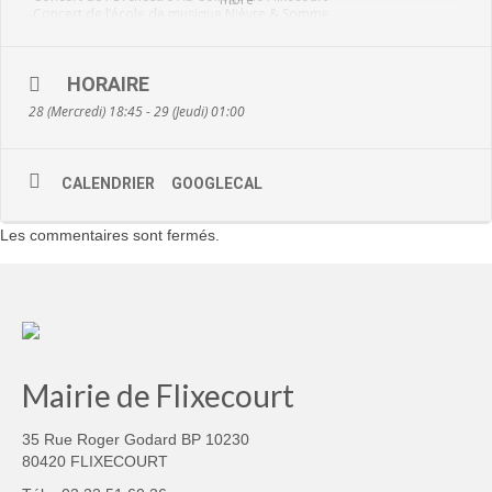
-Concert de l’école de musique Nièvre & Somme
-Concert de Mario d’Emile & images
-Concert La Folie des années 80
-Dj Clemsé
HORAIRE
rue Philippe Ermenault à Flixecourt
28 (Mercredi) 18:45 - 29 (Jeudi) 01:00
Horaires :
Ouverture au public à 18h30
Début des concerts à 19h15
Fin des entrées public : 22h45
CALENDRIER
GOOGLECAL
Fin des concerts 1h00
Infos :
Les commentaires sont fermés.
Entrée gratuite (avec contrôle de sécurité)
Conditions d’accès et objets interdits disponibles sur le facebook
Communauté de Communes Nièvre & Somme et sur
www.nievresomme.fr
Buvettes et restauration sur place
Mairie de Flixecourt
35 Rue Roger Godard BP 10230
80420 FLIXECOURT