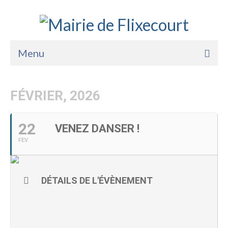
Menu
Accueil
FÉVRIER, 2026
La Mairie
Vie Pratique
22
VENEZ DANSER !
FEV
Services
Enfance Jeunesse
DÉTAILS DE L'ÉVÈNEMENT
Sports Loisirs et Culture