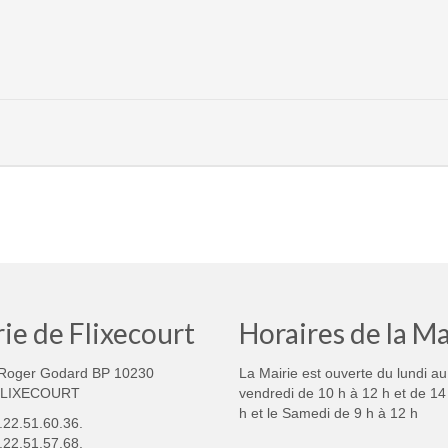
ie de Flixecourt
Horaires de la Ma
Roger Godard BP 10230
La Mairie est ouverte du lundi au
FLIXECOURT
vendredi de 10 h à 12 h et de 14
h et le Samedi de 9 h à 12 h
3.22.51.60.36.
.22.51.57.68.