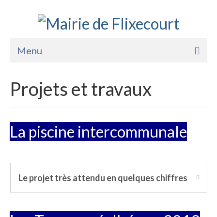
Menu
Accueil
Projets et travaux
La Mairie
Vie Pratique
La piscine intercommunale
Services
Enfance Jeunesse
Sports Loisirs et Culture
Le projet très attendu en quelques chiffres