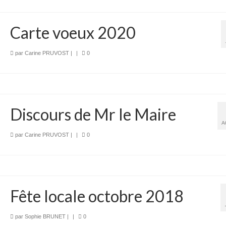
Carte voeux 2020
par
Carine PRUVOST
|
|
0
Discours de Mr le Maire
A
par
Carine PRUVOST
|
|
0
Fête locale octobre 2018
par
Sophie BRUNET
|
|
0