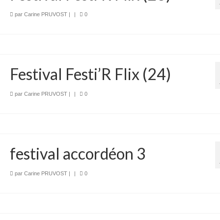
par
Carine PRUVOST
|
|
0
Festival Festi’R Flix (24)
par
Carine PRUVOST
|
|
0
festival accordéon 3
par
Carine PRUVOST
|
|
0