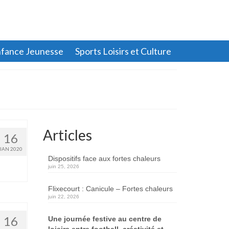
fance Jeunesse
Sports Loisirs et Culture
Articles
16
JAN 2020
Dispositifs face aux fortes chaleurs
juin 25, 2026
Flixecourt : Canicule – Fortes chaleurs
juin 22, 2026
16
Une journée festive au centre de
loisirs entre football, créativité et