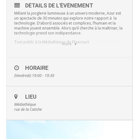
DÉTAILS DE L'ÉVÈNEMENT
Mêlant la jonglerie lumineuse à un univers moderne, Azur est
un spectacle de 30 minutes qui explore notre rapport à la
technologie. D’abord associés et complices, l’humain et la
machine jouent ensemble. Alors qu’il cherche à la maîtriser, la
technologie prend son indépendance.
Tout public à la Médiathèque de Flixecourt.
more
Médiathèque Claudine Brandicourt
Rue de la Catiche
HORAIRE
Flixecourt
(Vendredi) 19:00 - 19:30
Infos & réservations: 03 22 39 18 17
En savoir plus sur le site du réseau lecture Nièvre et Somme
LIEU
Médiathèque
rue de la Catiche