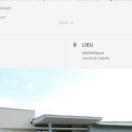
ecourt.
urt
more
17
LIEU
Médiathèque
 lecture Nièvre et Somme
rue de la Catiche