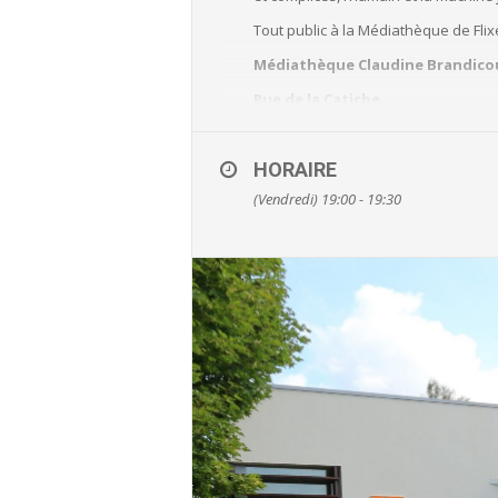
Tout public à la Médiathèque de Flix
Médiathèque Claudine Brandico
Rue de la Catiche
Flixecourt
Infos & réservations: 03 22 39 18 
HORAIRE
(Vendredi) 19:00 - 19:30
En savoir plus sur le site du réseau