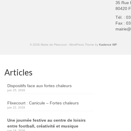
35 Rue 
80420 
Tél. : 0
Fax : 03
mairie@f
© 2026 Mairie de Flixecourt - WordPress Theme by
Kadence WP
Articles
Dispositifs face aux fortes chaleurs
juin 25, 2026
Flixecourt : Canicule – Fortes chaleurs
juin 22, 2026
Une journée festive au centre de loisirs
entre football, créativité et musique
juin 19, 2026