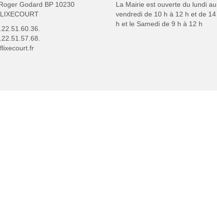
Roger Godard BP 10230
La Mairie est ouverte du lundi au
FLIXECOURT
vendredi de 10 h à 12 h et de 14
h et le Samedi de 9 h à 12 h
3.22.51.60.36.
.22.51.57.68.
lixecourt.fr