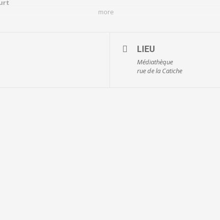
urt
more
17
LIEU
Médiathèque
 lecture Nièvre et Somme
rue de la Catiche