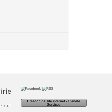
irie
Création de site internet - Planète
Services
 h à 18