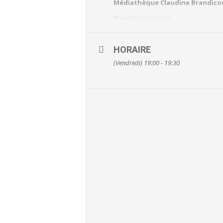
Médiathèque Claudine Brandico
Rue de la Catiche
Flixecourt
Infos & réservations: 03 22 39 18 
HORAIRE
(Vendredi) 19:00 - 19:30
En savoir plus sur le site du réseau