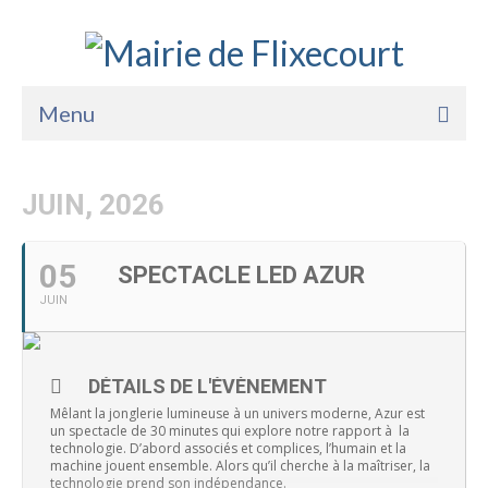
Menu
Accueil
JUIN, 2026
La Mairie
Vie Pratique
05
SPECTACLE LED AZUR
JUIN
Services
Enfance Jeunesse
DÉTAILS DE L'ÉVÈNEMENT
Sports Loisirs et Culture
Mêlant la jonglerie lumineuse à un univers moderne, Azur est
un spectacle de 30 minutes qui explore notre rapport à la
technologie. D’abord associés et complices, l’humain et la
machine jouent ensemble. Alors qu’il cherche à la maîtriser, la
technologie prend son indépendance.