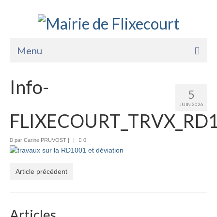
Menu
Accueil
Info-
5
La Mairie
JUIN 2026
FLIXECOURT_TRVX_RD
Vie Pratique
Services
par
Carine PRUVOST
|
|
0
Enfance Jeunesse
Article précédent
Sports Loisirs et Culture
Articles