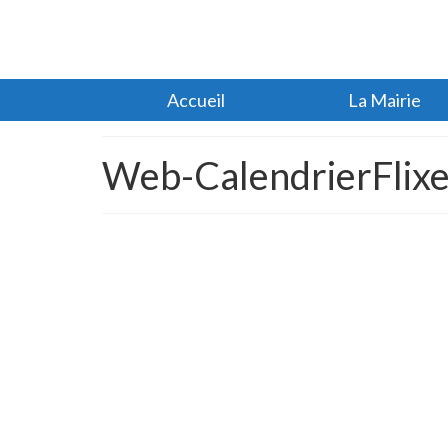
Accueil
La Mairie
Web-CalendrierFlix