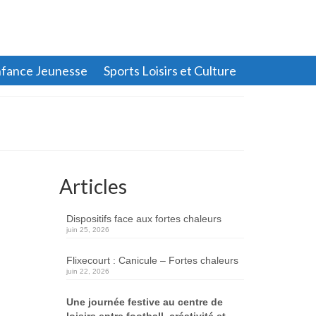
fance Jeunesse
Sports Loisirs et Culture
Articles
Dispositifs face aux fortes chaleurs
juin 25, 2026
Flixecourt : Canicule – Fortes chaleurs
juin 22, 2026
Une journée festive au centre de
loisirs entre football, créativité et