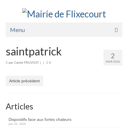
Menu
Accueil
saintpatrick
2
La Mairie
MAR 2026
par
Carine PRUVOST
|
|
0
Vie Pratique
Services
Article précédent
Enfance Jeunesse
Sports Loisirs et Culture
Articles
Dispositifs face aux fortes chaleurs
juin 25, 2026