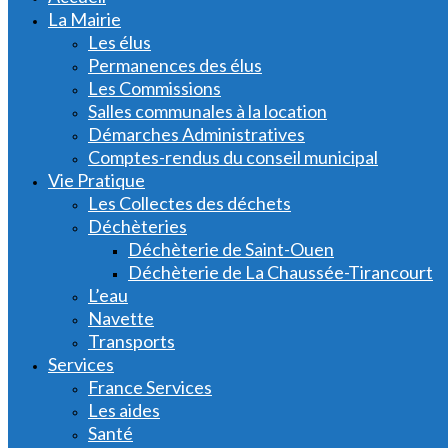
La Mairie
Les élus
Permanences des élus
Les Commissions
Salles communales à la location
Démarches Administratives
Comptes-rendus du conseil municipal
Vie Pratique
Les Collectes des déchets
Déchèteries
Déchèterie de Saint-Ouen
Déchèterie de La Chaussée-Tirancourt
L’eau
Navette
Transports
Services
France Services
Les aides
Santé