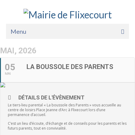
Menu
Accueil
MAI, 2026
La Mairie
05
LA BOUSSOLE DES PARENTS
Vie Pratique
MAI
Services
Enfance Jeunesse
DÉTAILS DE L'ÉVÈNEMENT
Le tiers-lieu parental « La boussole des Parents » vous accueille au
Sports Loisirs et Culture
centre de loisirs Place Jeanne d’Arc à Flixecourt lors d’une
permanence d’accueil.
C’est un lieu d’écoute, d’échange et de conseils pour les parents et les
futurs parents, tout en convivialité.